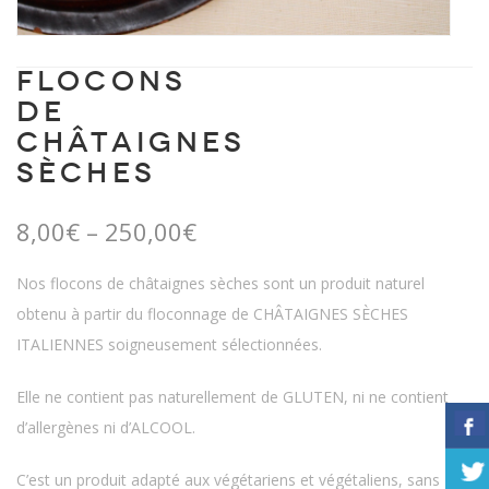
FLOCONS
DE
CHÂTAIGNES
SÈCHES
Price
8,00
€
–
250,00
€
range:
Nos flocons de châtaignes sèches sont un produit naturel
8,00€
obtenu à partir du floconnage de CHÂTAIGNES SÈCHES
through
ITALIENNES soigneusement sélectionnées.
250,00€
Elle ne contient pas naturellement de GLUTEN, ni ne contient
d’allergènes ni d’ALCOOL.
C’est un produit adapté aux végétariens et végétaliens, sans