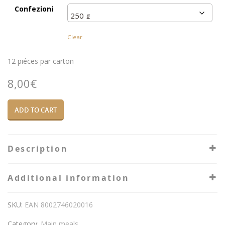
Confezioni
Clear
12 piéces par carton
8,00
€
ADD TO CART
Description
Additional information
SKU:
EAN 8002746020016
Category:
Main meals