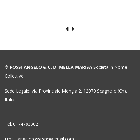
2,00€
3,
through
th
75,00€
15
©
ROSSI ANGELO & C. DI MELLA MARISA
Società in Nome
Collettivo
Sede Legale: Via Provinciale Mongia 2, 12070 Scagnello (Cn),
Italia
Tel. 0174783302
Email: angelorossi.snc@gmail.com