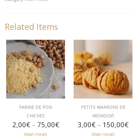
Related Items
FARINE DE POIS
PETITS MARRONS DE
CHICHES
MONDOVÌ
Price
Pri
2,00
€
–
75,00
€
3,00
€
–
150,00
€
range:
ra
Main meals
Main meals