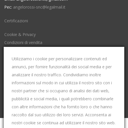
Pec:
angelorossi-snc@legalmail.it
Certificazioni
Cookie & Privacy
Condizioni di vendita
Impostazioni Cookies
Utilizziamo i cookie per personalizzare contenuti ed
annunci, per fornire funzionalità dei social media e per
P.Iva: 00653600049
analizzare il nostro traffico. Condividiamo inoltre
Codice Fiscale: 00653600049
informazioni sul modo in cui utilizza il nostro sito con i
Iscrizione al registro imprese di CUNEO
nostri partner che si occupano di analisi dei dati web,
REA: CN-115158
pubblicità e social media, i quali potrebbero combinarle
con altre informazioni che ha fornito loro o che hanno
raccolto dal suo utilizzo dei loro servizi. Acconsenta ai
nostri cookie se continua ad utilizzare il nostro sito web.