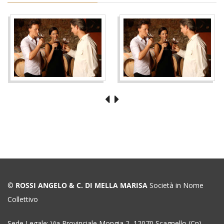
©
ROSSI ANGELO & C. DI MELLA MARISA
Società in Nome
Collettivo
Sede Legale: Via Provinciale Mongia 2, 12070 Scagnello (Cn),