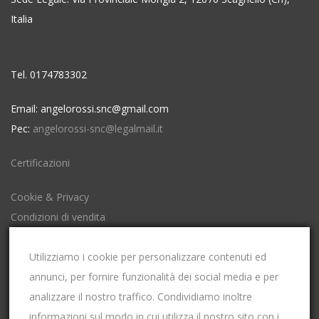
Italia
Tel. 0174783302
Email: angelorossi.snc@gmail.com
Pec:
angelorossi-snc@legalmail.it
Certificazioni
Cookie & Privacy
Condizioni di vendita
Impostazioni Cookies
Utilizziamo i cookie per personalizzare contenuti ed
annunci, per fornire funzionalità dei social media e per
P.Iva: 00653600049
analizzare il nostro traffico. Condividiamo inoltre
Codice Fiscale: 00653600049
informazioni sul modo in cui utilizza il nostro sito con i