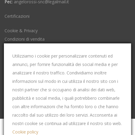
Pec:
angelorossi-snc@legalmail.it
Certificazioni
Cookie & Privacy
Condizioni di vendita
Impostazioni Cookies
Utilizziamo i cookie per personalizzare contenuti ed
annunci, per fornire funzionalità dei social media e per
P.Iva: 00653600049
analizzare il nostro traffico. Condividiamo inoltre
Codice Fiscale: 00653600049
informazioni sul modo in cui utilizza il nostro sito con i
Iscrizione al registro imprese di CUNEO
nostri partner che si occupano di analisi dei dati web,
REA: CN-115158
pubblicità e social media, i quali potrebbero combinarle
con altre informazioni che ha fornito loro o che hanno
raccolto dal suo utilizzo dei loro servizi. Acconsenta ai
nostri cookie se continua ad utilizzare il nostro sito web.
Cookie policy