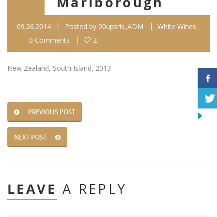
Marlborough
09.26.2014
Posted by
00upsrls_ADM
White Wines
0 Comments
2
New Zealand, South Island, 2013
PREVIOUS POST
NEXT POST
LEAVE
A REPLY