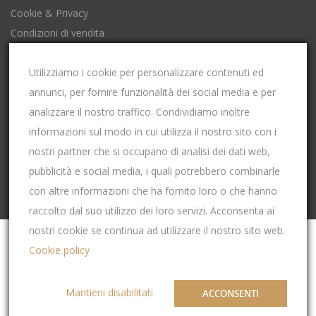
Cookie & Privacy
Condizioni di vendita
Impostazioni Cookies
Utilizziamo i cookie per personalizzare contenuti ed
annunci, per fornire funzionalità dei social media e per
P.Iva: 00653600049
analizzare il nostro traffico. Condividiamo inoltre
Codice Fiscale: 00653600049
informazioni sul modo in cui utilizza il nostro sito con i
Iscrizione al registro imprese di CUNEO
nostri partner che si occupano di analisi dei dati web,
REA: CN-115158
pubblicità e social media, i quali potrebbero combinarle
con altre informazioni che ha fornito loro o che hanno
raccolto dal suo utilizzo dei loro servizi. Acconsenta ai
nostri cookie se continua ad utilizzare il nostro sito web.
Cookie policy
Mantieni disabilitati
ACCONSENTI