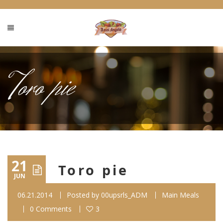
Toro pie
21
Toro pie
JUN
06.21.2014
Posted by
00upsrls_ADM
Main Meals
0 Comments
3